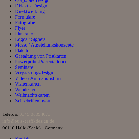
Corporate Design
Didaktik Design
Direktwerbung
Formulare
Fotografie
Flyer
Illustration
Logos / Signets
Messe / Ausstellungskonzepte
Plakate
Gestaltung von Postkarten
Powerpoint-Präsentationen
Seminare
Verpackungsdesign
Video / Animationsfilm
Visitenkarten
Webdesign
Weihnachtskarten
Zeitschriftenlayout
Telefon:
0345 86394673
info@puls‑grafikdesign.de
06110 Halle (Saale) · Germany
Kontakt