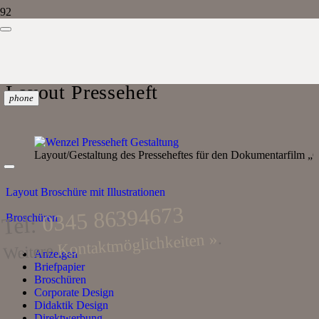
Layout Presseheft
phone
Layout/Gestaltung des Presseheftes für den Dokumentarfilm „G
Layout Broschüre mit Illustrationen
0345 86394673
Broschüren
Tel:
.
Kontaktmöglichkeiten »
Weitere
Anzeigen
Briefpapier
Broschüren
Corporate Design
Didaktik Design
Direktwerbung