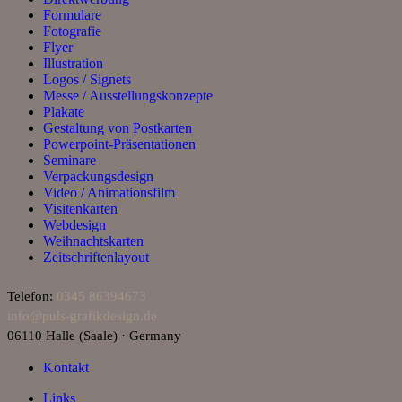
Formulare
Fotografie
Flyer
Illustration
Logos / Signets
Messe / Ausstellungskonzepte
Plakate
Gestaltung von Postkarten
Powerpoint-Präsentationen
Seminare
Verpackungsdesign
Video / Animationsfilm
Visitenkarten
Webdesign
Weihnachtskarten
Zeitschriftenlayout
Telefon:
0345 86394673
info@puls‑grafikdesign.de
06110 Halle (Saale) · Germany
Kontakt
Links