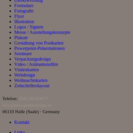
Direktwerbung
Formulare
Fotografie
Flyer
Illustration
Logos / Signets
Messe / Ausstellungskonzepte
Plakate
Gestaltung von Postkarten
Powerpoint-Präsentationen
Seminare
Verpackungsdesign
Video / Animationsfilm
Visitenkarten
Webdesign
Weihnachtskarten
Zeitschriftenlayout
Telefon:
0345 86394673
info@puls‑grafikdesign.de
06110 Halle (Saale) · Germany
Kontakt
Links