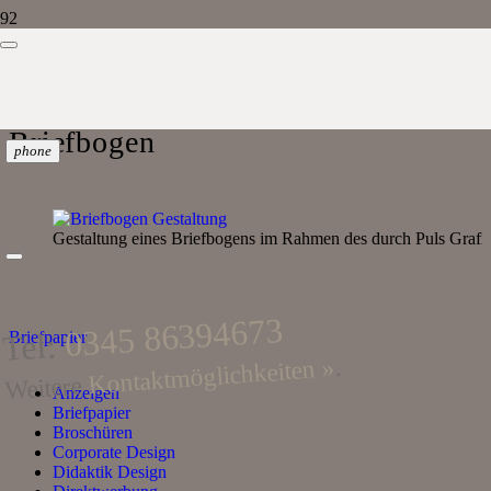
Briefbogen
phone
Gestaltung eines Briefbogens im Rahmen des durch Puls Grafik
0345 86394673
Tel:
Briefpapier
.
Kontaktmöglichkeiten »
Weitere
Anzeigen
Briefpapier
Broschüren
Corporate Design
Didaktik Design